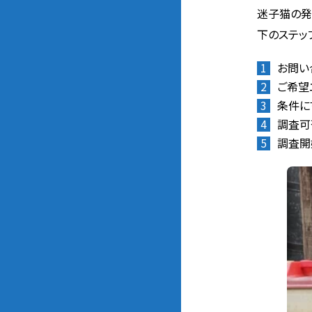
迷子猫の発
下のステッ
お問い
ご希望
条件に
調査可
調査開