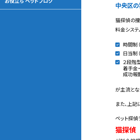
お役立ち ペットブログ
中央区の
猫探偵の捜
料金システ
時間制（
日当制（
２段階
着手金・
成功報酬
が主流とな
また、上記
ペット探偵
猫探偵 