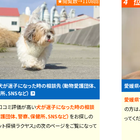
4
★閲覧数→1108回
犬が迷子になった時の相談先（動物愛護団体、
愛媛県
所、SNSなど）
愛媛県
口コミ評価が高い
犬が迷子になった時の相談
の方は
護団体、警察、保健所、SNSなど）
をお探しの
ってく
ット探偵ラクヤス』の次のページをご覧になって