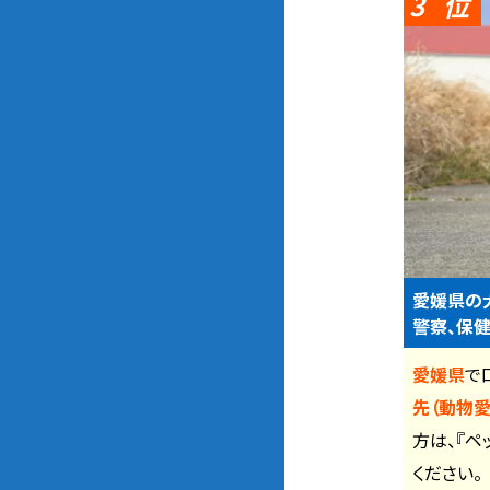
3
愛媛県の
警察、保健
愛媛県
で
先（動物愛
方は、『ペ
ください。