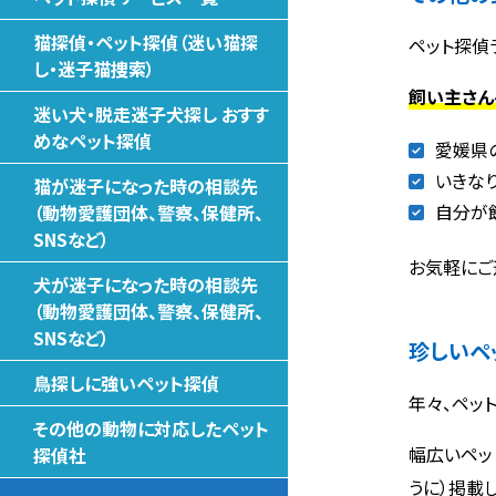
猫探偵・ペット探偵（迷い猫探
ペット探偵
し・迷子猫捜索）
飼い主さん
迷い犬・脱走迷子犬探し おすす
めなペット探偵
愛媛県
いきな
猫が迷子になった時の相談先
自分が
（動物愛護団体、警察、保健所、
SNSなど）
お気軽にご
犬が迷子になった時の相談先
（動物愛護団体、警察、保健所、
SNSなど）
珍しいペ
鳥探しに強いペット探偵
年々、ペッ
その他の動物に対応したペット
幅広いペッ
探偵社
うに）掲載