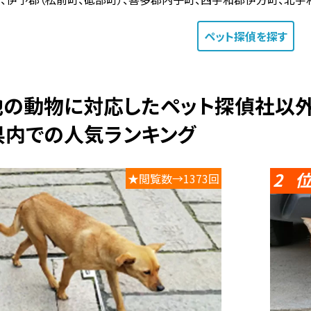
ペット探偵
を探す
の他の動物に対応したペット探偵社以
県内での人気ランキング
2
★閲覧数→1373回