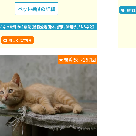
ペット探偵
の詳細
鳥探
になった時の相談先（動物愛護団体、警察、保健所、SNSなど）
詳しくはこちら
★閲覧数→157回