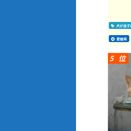
犬が迷子
愛媛県
5