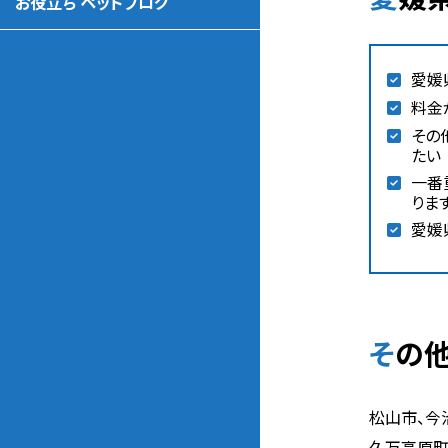
お役立ち ペットブログ
愛媛
料金
その
たい
一番
りま
愛媛
そ
松山市、今
久万高原町