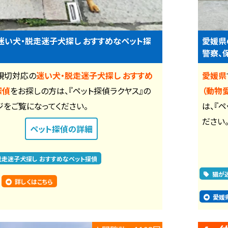
迷い犬・脱走迷子犬探し おすすめなペット探
愛媛県
警察、
親切対応の
迷い犬・脱走迷子犬探し おすすめ
愛媛県
探偵
をお探しの方は、『ペット探偵ラクヤス』の
（動物
ジをご覧になってください。
は、『
ださい
ペット探偵
の詳細
脱走迷子犬探し おすすめなペット探偵
猫が
詳しくはこちら
愛媛