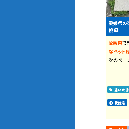
愛媛県の
偵
愛媛県
で
なペット
次のペー
迷い犬・
愛媛県