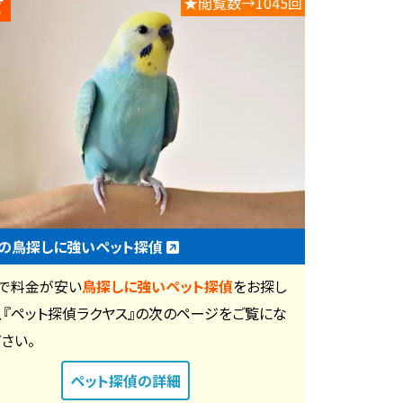
★閲覧数→1045回
の鳥探しに強いペット探偵
で料金が安い
鳥探しに強いペット探偵
をお探し
、『ペット探偵ラクヤス』の次のページをご覧にな
ださい。
ペット探偵
の詳細