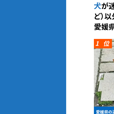
犬が迷子になった時の相談先（動物愛護団体、警察、保健所、SNSな
ど）
愛媛
1
愛媛県の