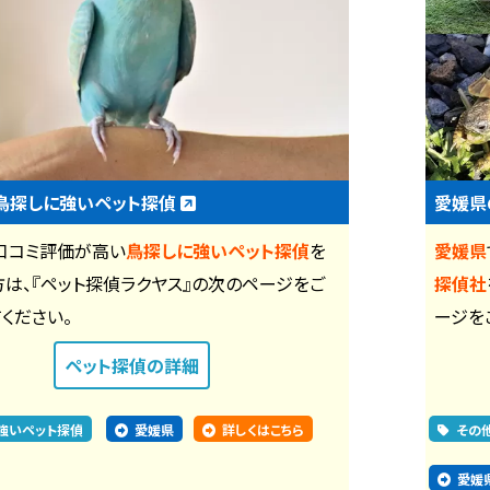
鳥探しに強いペット探偵
愛媛県
口コミ評価が高い
鳥探しに強いペット探偵
を
愛媛県
は、『ペット探偵ラクヤス』の次のページをご
探偵社
ください。
ージを
ペット探偵
の詳細
強いペット探偵
愛媛県
詳しくはこちら
その
愛媛