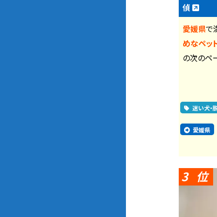
偵
愛媛県
で
めなペッ
の次のペ
迷い犬・
愛媛県
3