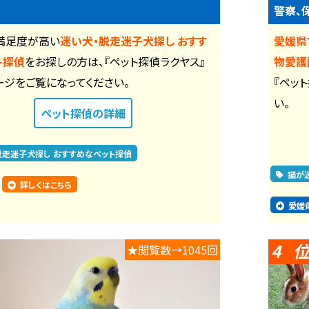
警察、
満足度が高い
迷い犬・脱走迷子犬探し おすす
愛媛県
ト探偵
をお探しの方は、『ペット探偵ラクヤス』
物愛護
ージをご覧になってください。
『ペッ
い。
ペット探偵
の詳細
脱走迷子犬探し おすすめなペット探偵
猫が
詳しくはこちら
愛媛
4
★閲覧数→1045回