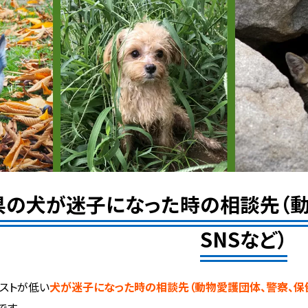
県の犬が迷子になった時の相談先（動
SNSなど）
ストが低い
犬が迷子になった時の相談先（動物愛護団体、警察、保健
です。