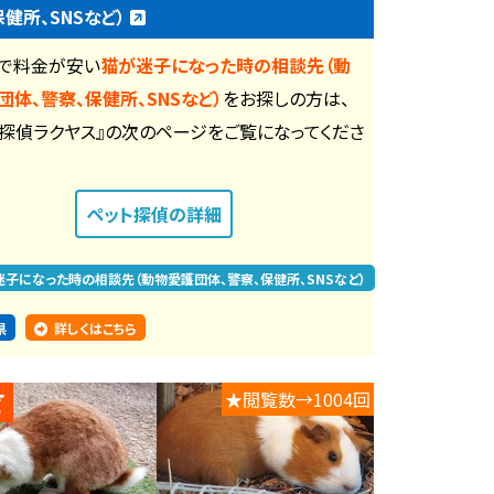
保健所、SNSなど）
で料金が安い
猫が迷子になった時の相談先（動
団体、警察、保健所、SNSなど）
をお探しの方は、
ト探偵ラクヤス』の次のページをご覧になってくださ
ペット探偵
の詳細
迷子になった時の相談先（動物愛護団体、警察、保健所、SNSなど）
県
詳しくはこちら
★閲覧数→1004回