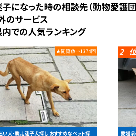
以外のサービス
県内での人気ランキング
2
★閲覧数→1374回
迷い犬・脱走迷子犬探し おすすめなペット探
愛媛県