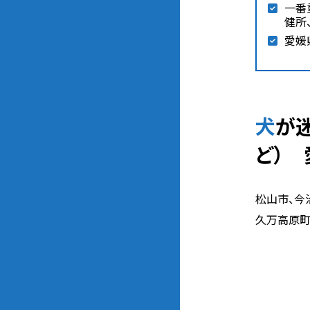
一番
健所
愛媛
犬が迷子になった時の相談先（動物愛護団体、警察、保健所、SNSな
ど）
松山市、今
久万高原町