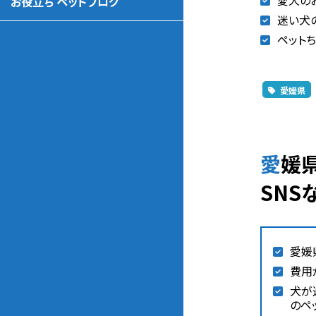
愛犬の
お役立ち ペットブログ
迷い犬
ペットち
愛媛県
愛媛県の犬が迷子になった時の相談先（動物愛護団体、警察、保健所、
SNS
愛媛
費用
犬が
のペ