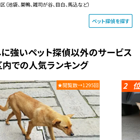
区（池袋、巣鴨、雑司が谷、目白、馬込など）
ペット探偵
を探す
探しに強いペット探偵以外のサービス
区内での人気ランキング
2
★閲覧数→1295回