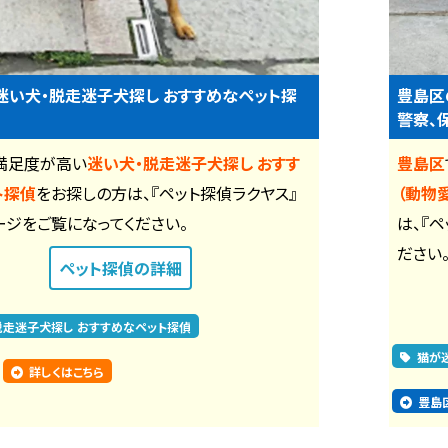
迷い犬・脱走迷子犬探し おすすめなペット探
豊島区
警察、
満足度が高い
迷い犬・脱走迷子犬探し おすす
豊島区
ト探偵
をお探しの方は、『ペット探偵ラクヤス』
（動物
ージをご覧になってください。
は、『
ださい
ペット探偵
の詳細
脱走迷子犬探し おすすめなペット探偵
猫が
詳しくはこちら
豊島