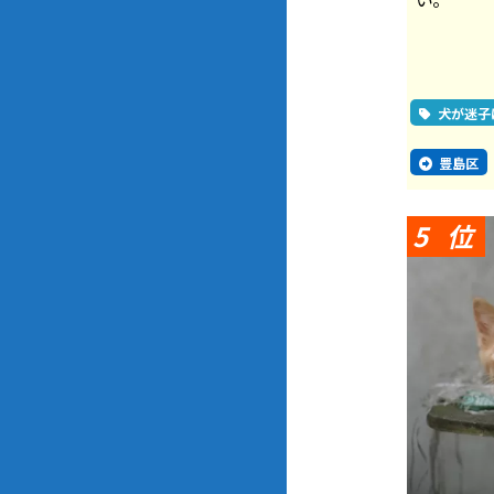
犬が迷子
豊島区
5