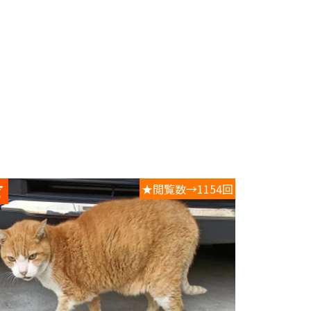
★閲覧数→1154回