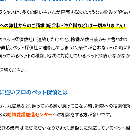
ラクヤスは、多くの飼い主さんが直面する次のようなお悩みを解決さ
への弊社からのご請求（紹介料・仲介料など）は一切ありません！
のペット探偵数社に連絡したけれど、稼働が数日後からと言われて
り直接、ペット探偵社に連絡してしまうと、条件が合わなかった時に断
飼っているペットの種類、地域に対応しているペット探偵がなかなか
連絡ください。
に強いプロのペット探偵とは
ウム、九官鳥など、飼っている鳥が戻ってこない時、近隣への捜索依
区の
動物愛護推進センター
への相談をする方が多いです。
できる業者はまだまだ少なりですが、鳥探しに対応しているペット