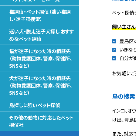
猫探偵・ペット探偵（迷い猫探
ペット探偵
し・迷子猫捜索）
飼い主さん
迷い犬・脱走迷子犬探し おすす
めなペット探偵
豊島区
いきな
猫が迷子になった時の相談先
自分が
（動物愛護団体、警察、保健所、
SNSなど）
お気軽にご
犬が迷子になった時の相談先
（動物愛護団体、警察、保健所、
SNSなど）
鳥の捜索
鳥探しに強いペット探偵
インコ、オ
その他の動物に対応したペット
け出、豊島
探偵社
また、対応