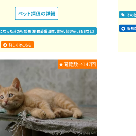
ペット探偵
の詳細
その
豊島
になった時の相談先（動物愛護団体、警察、保健所、SNSなど）
詳しくはこちら
★閲覧数→147回