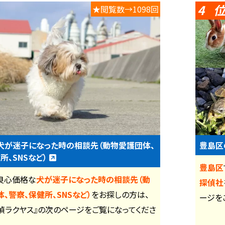
4
★閲覧数→1098回
犬が迷子になった時の相談先（動物愛護団体、
豊島区
所、SNSなど）
豊島区
良心価格な
犬が迷子になった時の相談先（動
探偵社
、警察、保健所、SNSなど）
をお探しの方は、
ージを
偵ラクヤス』の次のページをご覧になってくださ