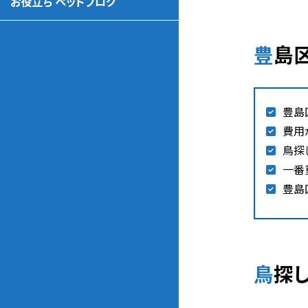
お役立ち ペットブログ
豊
豊島
費用
鳥探
一番
豊島
鳥