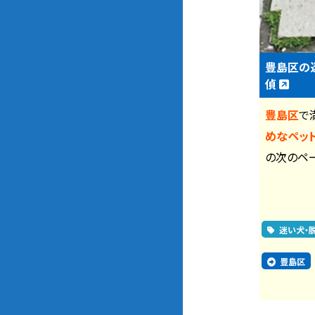
豊島区の
偵
豊島区
で
めなペッ
の次のペ
迷い犬・
豊島区