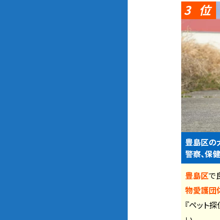
3
豊島区の
警察、保健
豊島区
で
物愛護団体
『ペット探
い。