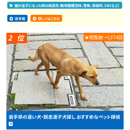
猫が迷子になった時の相談先（動物愛護団体、警察、保健所、SNSなど）
岩手県
詳しくはこちら
2
★閲覧数→1374回
岩手県の迷い犬・脱走迷子犬探し おすすめなペット探偵