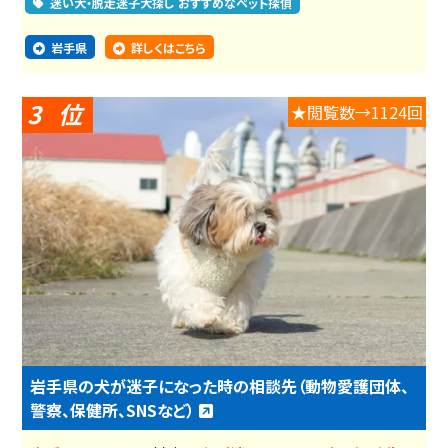
迷い犬・脱走迷子犬探し おすすめなペット探偵
岩手県
詳しくはこちら
3
★閲覧数→1124回
岩手県の犬が迷子になった時の相談先（動物愛護団体、
警察、保健所、SNSなど）