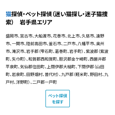
猫探偵・ペット探偵（迷い猫探し・迷子猫捜
索） 岩手県エリア
盛岡市、宮古市、大船渡市、花巻市、北上市、久慈市、遠野
市、一関市、陸前高田市、釜石市、二戸市、八幡平市、奥州
市、滝沢市、岩手郡（雫石町、葛巻町、岩手町）、紫波郡（紫波
町、矢巾町）、和賀郡西和賀町、胆沢郡金ケ崎町、西磐井郡
平泉町、気仙郡住田町、上閉伊郡大槌町、下閉伊郡（山田
町、岩泉町、田野畑村、普代村）、九戸郡（軽米町、野田村、九
戸村、洋野町）、二戸郡一戸町
ペット探偵
を探す