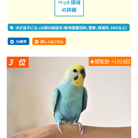
ペット探偵
の詳細
犬が迷子になった時の相談先（動物愛護団体、警察、保健所、SNSなど）
川崎市
詳しくはこちら
3
★閲覧数→1019回