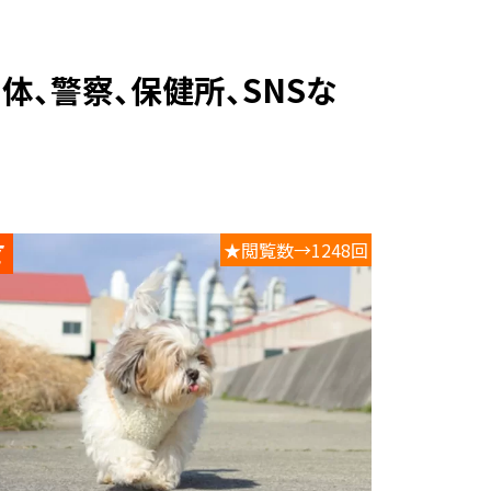
★閲覧数→1248回