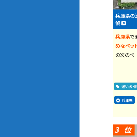
兵庫県の
偵
兵庫県
で
めなペッ
の次のペ
迷い犬・
兵庫県
3