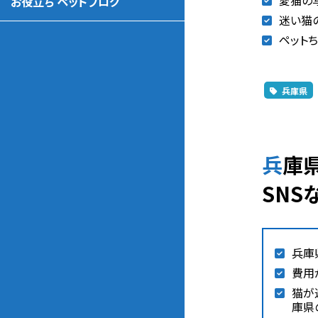
愛猫の
お役立ち ペットブログ
迷い猫
ペットち
兵庫県
兵庫県の猫が迷子になった時の相談先（動物愛護団体、警察、保健所、
SNS
兵庫
費用
猫が
庫県