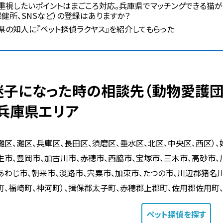
重視したいポイントはまごころ対応。兵庫県でマッチングできる猫
保健所、SNSなど）の登録はありますか？
県の知人に『ペット探偵ラクヤス』を紹介してもらった
 兵庫県エリア
灘区、灘区、兵庫区、長田区、須磨区、垂水区、北区、中央区、西区）、
生市、豊岡市、加古川市、赤穂市、西脇市、宝塚市、三木市、高砂市、
あわじ市、朝来市、淡路市、宍粟市、加東市、たつの市、川辺郡猪名川
町、福崎町、神河町）、揖保郡太子町、赤穂郡上郡町、佐用郡佐用町
ペット探偵
を探す