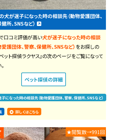
の犬が迷子になった時の相談先（動物愛護団体、
保健所、SNSなど）
で口コミ評価が高い
犬が迷子になった時の相談
物愛護団体、警察、保健所、SNSなど）
をお探しの
『ペット探偵ラクヤス』の次のページをご覧になって
。
ペット探偵
の詳細
迷子になった時の相談先（動物愛護団体、警察、保健所、SNSなど）
県
詳しくはこちら
★閲覧数→991回