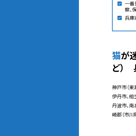
一番
察、
兵庫
猫が迷子になった時の相談先（動物愛護団体、警察、保健所、SNSな
ど）
神戸市（東
伊丹市、相
丹波市、南
崎郡（市川