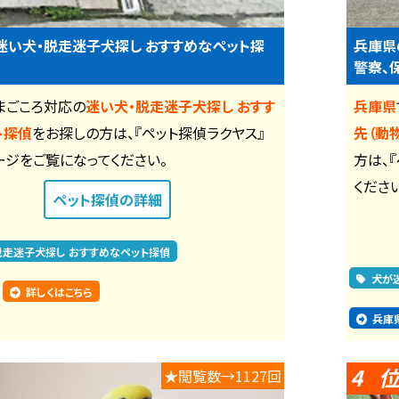
迷い犬・脱走迷子犬探し おすすめなペット探
兵庫県
警察、
まごころ対応の
迷い犬・脱走迷子犬探し おすす
兵庫県
ト探偵
をお探しの方は、『ペット探偵ラクヤス』
先（動
ージをご覧になってください。
方は、
ください
ペット探偵
の詳細
脱走迷子犬探し おすすめなペット探偵
犬が
詳しくはこちら
兵庫
4
★閲覧数→1127回