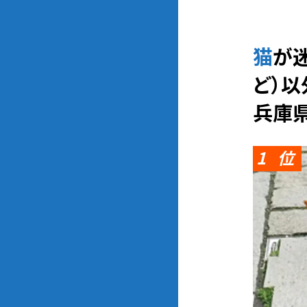
猫が迷子になった時の相談先（動物愛護団体、警察、保健所、SNSな
ど）
兵庫
1