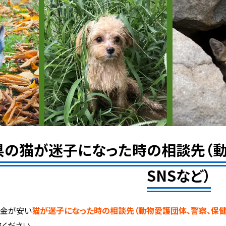
県の猫が迷子になった時の相談先（動
SNSなど）
料金が安い
猫が迷子になった時の相談先（動物愛護団体、警察、保健所
絡ください。