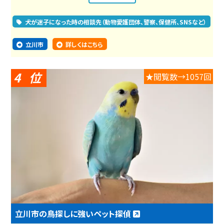
犬が迷子になった時の相談先（動物愛護団体、警察、保健所、SNSなど）
立川市
詳しくはこちら
4
★閲覧数→1057回
立川市の鳥探しに強いペット探偵