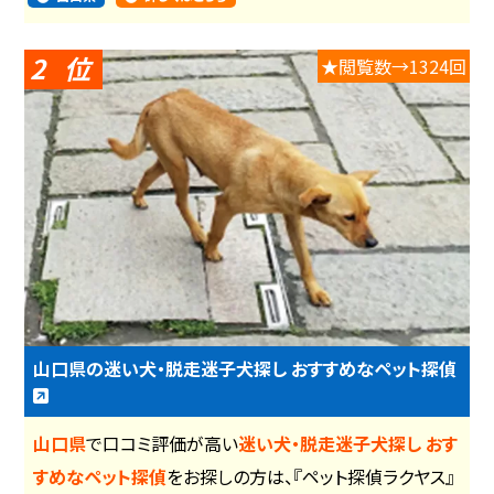
2
★閲覧数→1324回
山口県の迷い犬・脱走迷子犬探し おすすめなペット探偵
山口県
で口コミ評価が高い
迷い犬・脱走迷子犬探し おす
すめなペット探偵
をお探しの方は、『ペット探偵ラクヤス』