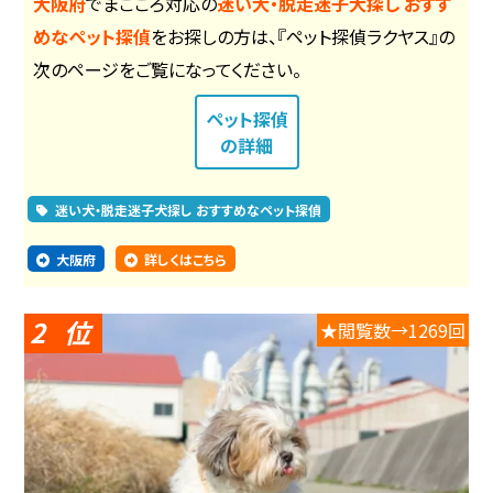
大阪府
でまごころ対応の
迷い犬・脱走迷子犬探し おすす
めなペット探偵
をお探しの方は、『ペット探偵ラクヤス』の
次のページをご覧になってください。
ペット探偵
の詳細
迷い犬・脱走迷子犬探し おすすめなペット探偵
大阪府
詳しくはこちら
2
★閲覧数→1269回