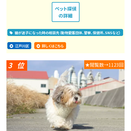
ペット探偵
の詳細
猫が迷子になった時の相談先（動物愛護団体、警察、保健所、SNSなど）
江戸川区
詳しくはこちら
3
★閲覧数→1123回