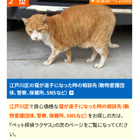
2
★閲覧数→1206回
江戸川区の猫が迷子になった時の相談先（動物愛護団
体、警察、保健所、SNSなど）
江戸川区
で良心価格な
猫が迷子になった時の相談先（動
物愛護団体、警察、保健所、SNSなど）
をお探しの方は、
『ペット探偵ラクヤス』の次のページをご覧になってくださ
い。