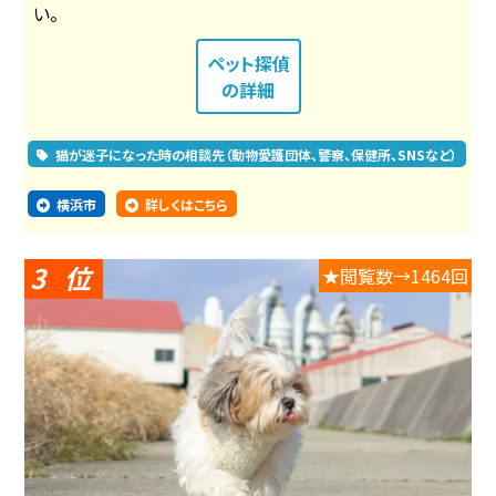
い。
ペット探偵
の詳細
猫が迷子になった時の相談先（動物愛護団体、警察、保健所、SNSなど）
横浜市
詳しくはこちら
3
★閲覧数→1464回