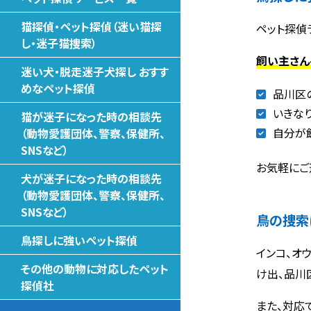
猫探偵・ペット探偵（迷い猫探
ペット探偵
し・迷子猫捜索）
飼い主さん
迷い犬・脱走迷子犬探し おすす
めなペット探偵
品川区
いきな
猫が迷子になった時の相談先
自分が
（動物愛護団体、警察、保健所、
SNSなど）
お気軽にご
犬が迷子になった時の相談先
（動物愛護団体、警察、保健所、
SNSなど）
鳥の捜索
鳥探しに強いペット探偵
インコ、オ
その他の動物に対応したペット
け出、品川
探偵社
また、対応