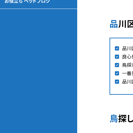
お役立ち ペットブログ
品
品川
良心
鳥探
一番
品川
鳥