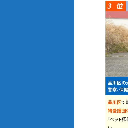
3
品川区の
警察、保健
品川区
で
物愛護団体
『ペット探
い。