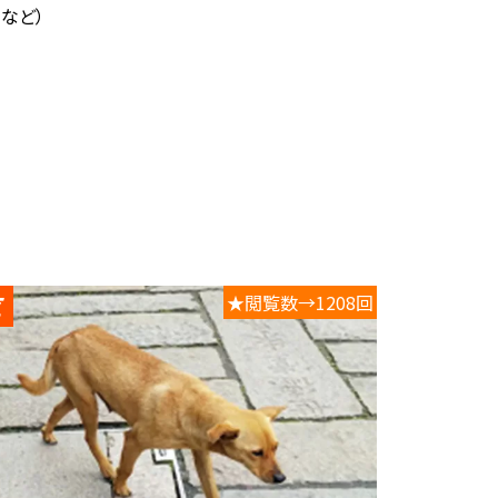
など）
★閲覧数→1208回