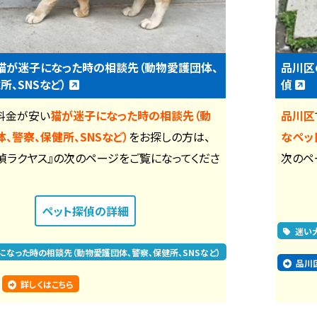
猫が迷子になった時の相談先（動物愛護団体、
品川区
所、SNSなど）
偵
料金が安い
猫が迷子になった時の相談先（動
品川区
、警察、保健所、SNSなど）
をお探しの方は、
なペッ
偵ラクヤス』の次のページをご覧になってくださ
次のペ
ペット探偵
の詳細
迷い
になった時の相談先（動物愛護団体、警察、保健所、SNSなど）
品川
詳しくはこちら