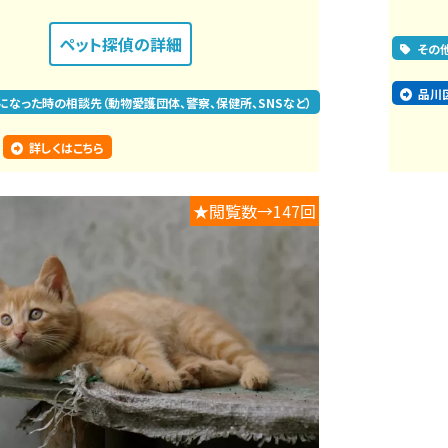
ペット探偵
の詳細
その
品川
になった時の相談先（動物愛護団体、警察、保健所、SNSなど）
詳しくはこちら
★閲覧数→147回