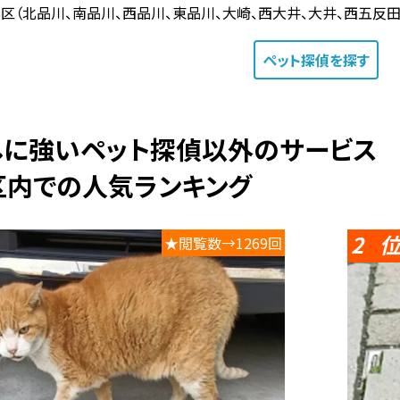
区（北品川、南品川、西品川、東品川、大崎、西大井、大井、西五反田
ペット探偵
を探す
探しに強いペット探偵以外のサービス
区内での人気ランキング
2
★閲覧数→1269回