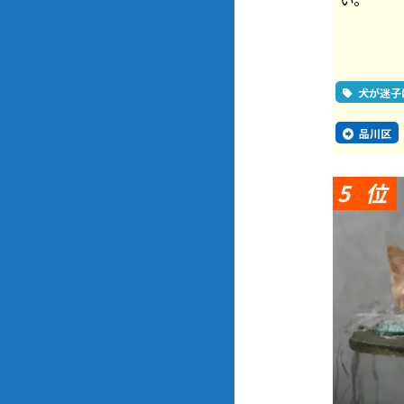
犬が迷子
品川区
5