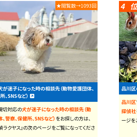
4
★閲覧数→1093回
犬が迷子になった時の相談先（動物愛護団体、
品川区
所、SNSなど）
品川区
親切対応の
犬が迷子になった時の相談先（動
探偵社
、警察、保健所、SNSなど）
をお探しの方は、
ージを
偵ラクヤス』の次のページをご覧になってくださ