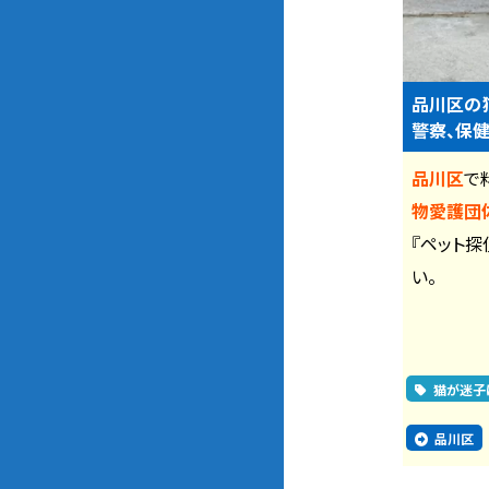
品川区の
警察、保健
品川区
で
物愛護団体
『ペット探
い。
猫が迷子
品川区