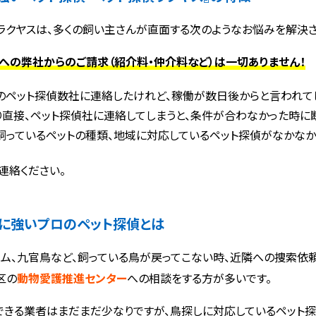
ラクヤスは、多くの飼い主さんが直面する次のようなお悩みを解決さ
への弊社からのご請求（紹介料・仲介料など）は一切ありません！
のペット探偵数社に連絡したけれど、稼働が数日後からと言われて
り直接、ペット探偵社に連絡してしまうと、条件が合わなかった時に断
飼っているペットの種類、地域に対応しているペット探偵がなかなか
連絡ください。
に強いプロのペット探偵とは
ウム、九官鳥など、飼っている鳥が戻ってこない時、近隣への捜索依
区の
動物愛護推進センター
への相談をする方が多いです。
できる業者はまだまだ少なりですが、鳥探しに対応しているペット