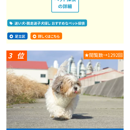
の詳細
迷い犬・脱走迷子犬探し おすすめなペット探偵
足立区
詳しくはこちら
3
★閲覧数→1292回