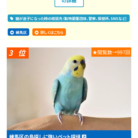
の詳細
猫が迷子になった時の相談先（動物愛護団体、警察、保健所、SNSなど）
練馬区
詳しくはこちら
3
★閲覧数→997回
練馬区の鳥探しに強いペット探偵