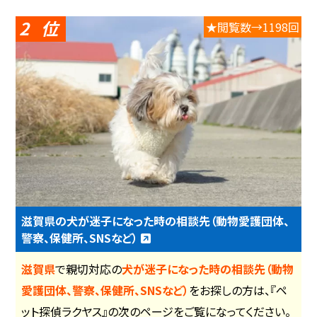
2
★閲覧数→1198回
滋賀県の犬が迷子になった時の相談先（動物愛護団体、
警察、保健所、SNSなど）
滋賀県
で親切対応の
犬が迷子になった時の相談先（動物
愛護団体、警察、保健所、SNSなど）
をお探しの方は、『ペ
ット探偵ラクヤス』の次のページをご覧になってください。