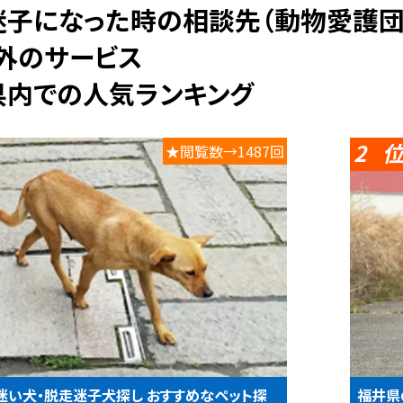
以外のサービス
県内での人気ランキング
2
★閲覧数→1487回
迷い犬・脱走迷子犬探し おすすめなペット探
福井県