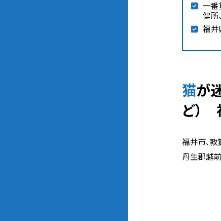
一番
健所
福井
猫が迷子になった時の相談先（動物愛護団体、警察、保健所、SNSな
ど）
福井市、敦
丹生郡越前