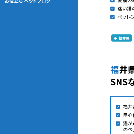
愛猫の
お役立ち ペットブログ
迷い猫
ペットち
福井県
福井県の猫が迷子になった時の相談先（動物愛護団体、警察、保健所、
SNS
福井
良心
猫が
のペ