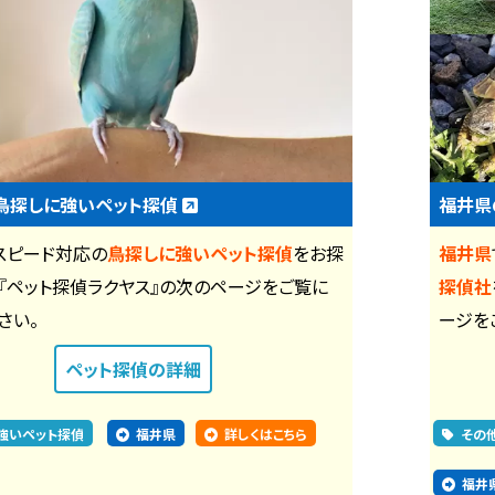
鳥探しに強いペット探偵
福井県
スピード対応の
鳥探しに強いペット探偵
をお探
福井県
『ペット探偵ラクヤス』の次のページをご覧に
探偵社
さい。
ージを
ペット探偵
の詳細
強いペット探偵
福井県
詳しくはこちら
その
福井