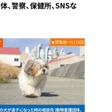
★閲覧数→1135回
の犬が迷子になった時の相談先（動物愛護団体、