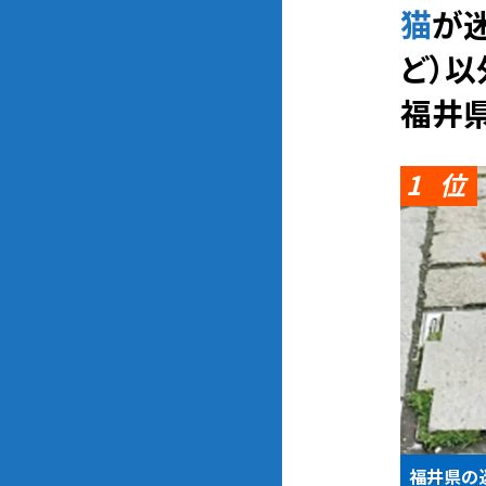
猫が迷子になった時の相談先（動物愛護団体、警察、保健所、SNSな
ど）
福井
1
福井県の