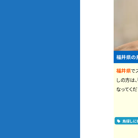
福井県の
福井県
で
しの方は、
なってくだ
鳥探しに