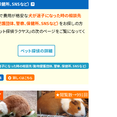
保健所、SNSなど）
で費用が格安な
犬が迷子になった時の相談先
愛護団体、警察、保健所、SNSなど）
をお探しの方
ペット探偵ラクヤス』の次のページをご覧になってく
。
ペット探偵
の詳細
迷子になった時の相談先（動物愛護団体、警察、保健所、SNSなど）
県
詳しくはこちら
★閲覧数→991回