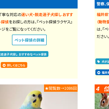
警察、
丁寧な対応の
迷い犬・脱走迷子犬探し おすす
福井県
ト探偵
をお探しの方は、『ペット探偵ラクヤス』
（動物
ージをご覧になってください。
は、『
ださい
ペット探偵
の詳細
脱走迷子犬探し おすすめなペット探偵
犬が
詳しくはこちら
福井
4
★閲覧数→1086回