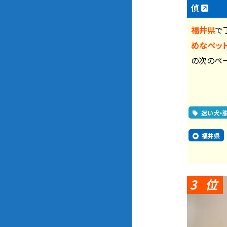
偵
福井県
で
めなペッ
の次のペ
迷い犬・
福井県
3