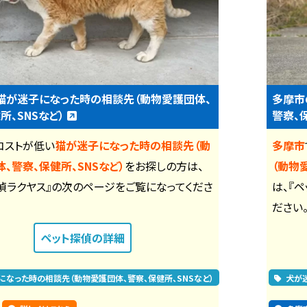
猫が迷子になった時の相談先（動物愛護団体、
多摩市
所、SNSなど）
警察、
コストが低い
猫が迷子になった時の相談先（動
多摩市
、警察、保健所、SNSなど）
をお探しの方は、
（動物
偵ラクヤス』の次のページをご覧になってくださ
は、『
ださい
ペット探偵
の詳細
になった時の相談先（動物愛護団体、警察、保健所、SNSなど）
犬が