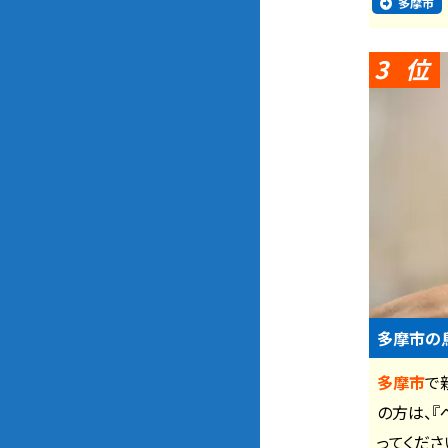
多摩市
3
多摩市の
多摩市
で
の方は、
ってくださ