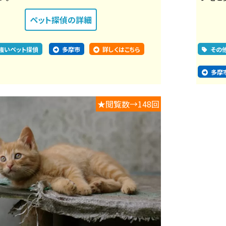
ペット探偵
の詳細
強いペット探偵
多摩市
詳しくはこちら
その
多摩
★閲覧数→148回