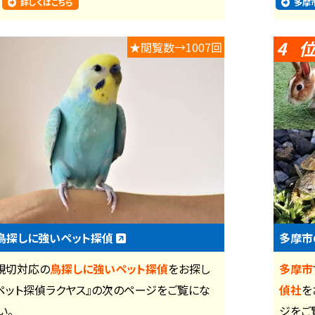
詳しくはこちら
多摩
4
★閲覧数→1007回
鳥探しに強いペット探偵
多摩市
親切対応の
鳥探しに強いペット探偵
をお探し
多摩市
『ペット探偵ラクヤス』の次のページをご覧にな
偵社
を
い。
ジをご