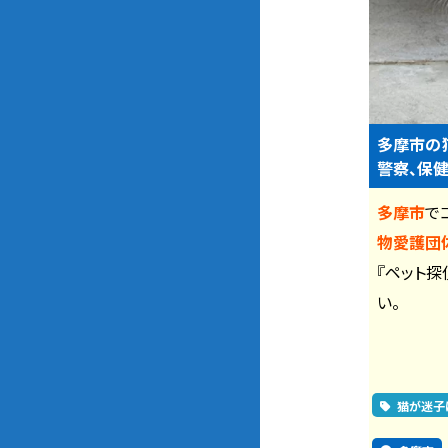
多摩市の
警察、保健
多摩市
で
物愛護団体
『ペット探
い。
猫が迷子