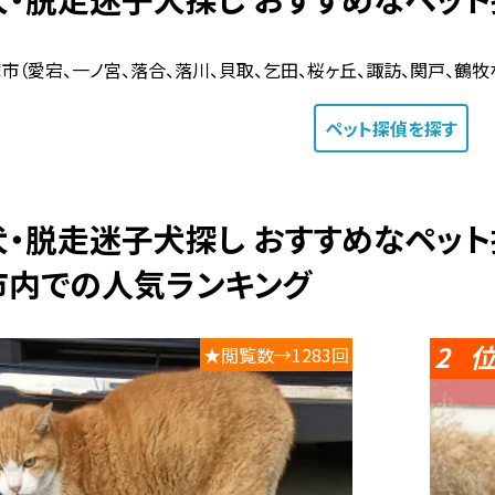
市（愛宕、一ノ宮、落合、落川、貝取、乞田、桜ヶ丘、諏訪、関戸、鶴牧
ペット探偵
を探す
い犬・脱走迷子犬探し おすすめなペッ
市内での人気ランキング
2
★閲覧数→1283回