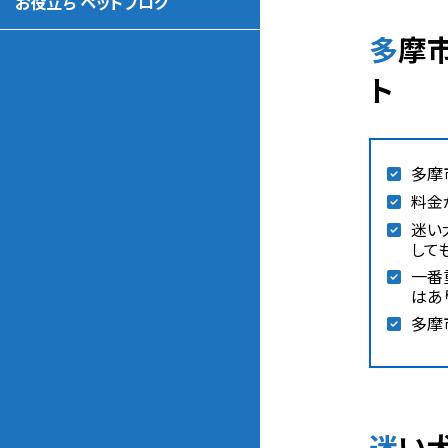
お役立ち ペットブログ
多摩市の迷い犬・脱走迷子犬探し おすすめなペット探偵 比較ポイン
ト
多摩
料金
迷い
して
一番
はあ
多摩
迷