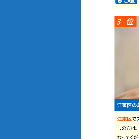
江東区
3
江東区の
江東区
で
しの方は、
なってくだ