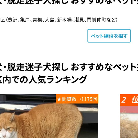
区（豊洲、亀戸、青梅、大島、新木場、潮見、門前仲町など）
ペット探偵
を探す
い犬・脱走迷子犬探し おすすめなペッ
区内での人気ランキング
2
★閲覧数→1175回