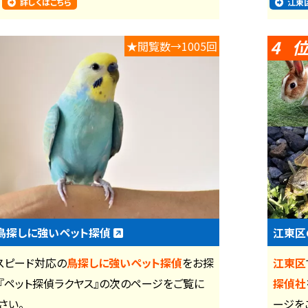
詳しくはこちら
江東
4
★閲覧数→1005回
鳥探しに強いペット探偵
江東区
スピード対応の
鳥探しに強いペット探偵
をお探
江東区
『ペット探偵ラクヤス』の次のページをご覧に
探偵社
さい。
ージを