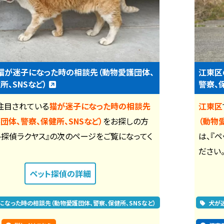
猫が迷子になった時の相談先（動物愛護団体、
江東区
所、SNSなど）
警察、
注目されている
猫が迷子になった時の相談先
江東区
団体、警察、保健所、SNSなど）
をお探しの方
（動物
ト探偵ラクヤス』の次のページをご覧になってく
は、『
ださい
ペット探偵
の詳細
になった時の相談先（動物愛護団体、警察、保健所、SNSなど）
犬が