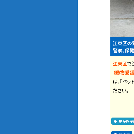
江東区の
警察、保健
江東区
で
（動物愛護
は、『ペッ
ださい。
猫が迷子