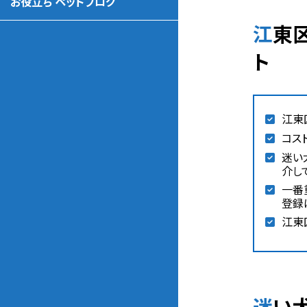
お役立ち ペットブログ
江東区の迷い犬・脱走迷子犬探し おすすめなペット探偵 比較ポイン
ト
江東
コス
迷い
介し
一番
登録
江東
迷