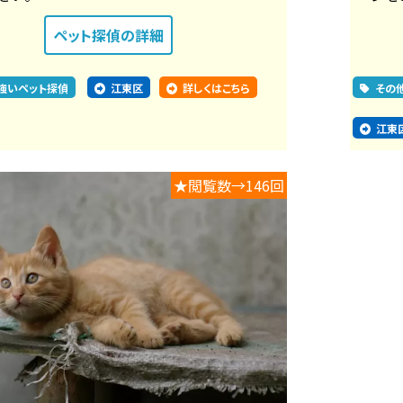
ペット探偵
の詳細
強いペット探偵
江東区
詳しくはこちら
その
江東
★閲覧数→146回