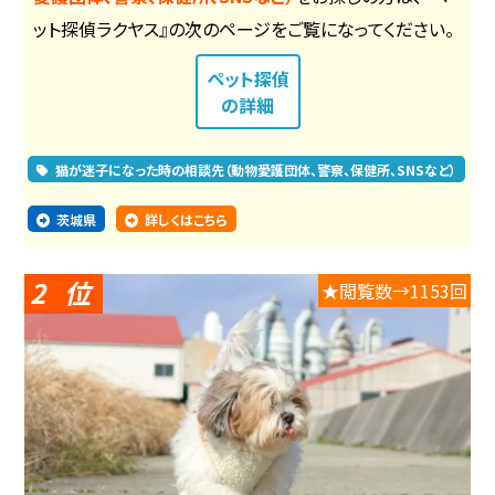
ット探偵ラクヤス』の次のページをご覧になってください。
ペット探偵
の詳細
猫が迷子になった時の相談先（動物愛護団体、警察、保健所、SNSなど）
茨城県
詳しくはこちら
2
★閲覧数→1153回