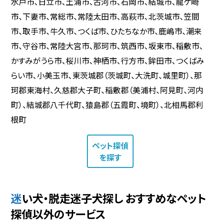
水戸市、日立市、土浦市、古河市、石岡市、結城市、龍ケ崎
市、下妻市、常総市、常陸太田市、高萩市、北茨城市、笠間
市、取手市、牛久市、つくば市、ひたちなか市、鹿嶋市、潮来
市、守谷市、常陸大宮市、那珂市、筑西市、坂東市、稲敷市、
かすみがうら市、桜川市、神栖市、行方市、鉾田市、つくばみ
らい市、小美玉市、東茨城郡（茨城町、大洗町、城里町）、那
珂郡東海村、久慈郡大子町、稲敷郡（美浦村、阿見町、河内
町）、結城郡八千代町、猿島郡（五霞町、境町）、北相馬郡利
根町
ペット探偵
を探す
迷い犬・脱走迷子犬探し おすすめなペット
探偵以外のサービス