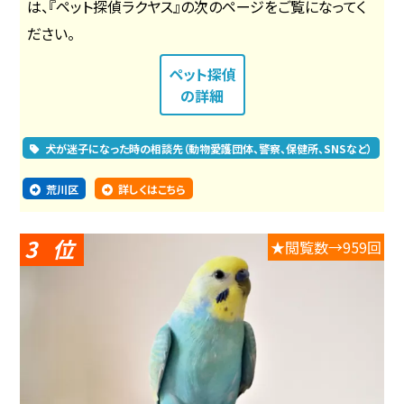
は、『ペット探偵ラクヤス』の次のページをご覧になってく
ださい。
ペット探偵
の詳細
犬が迷子になった時の相談先（動物愛護団体、警察、保健所、SNSなど）
荒川区
詳しくはこちら
3
★閲覧数→959回