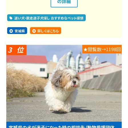
の詳細
迷い犬・脱走迷子犬探し おすすめなペット探偵
宮城県
詳しくはこちら
3
★閲覧数→1198回
宮城県の犬が迷子になった時の相談先（動物愛護団体、