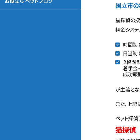
お役立ち ペットブログ
国立市の
猫探偵の捜
料金システ
時間制（
日当制（
２段階
着手金・
成功報酬
が主流とな
また、上記
ペット探偵
猫探偵 