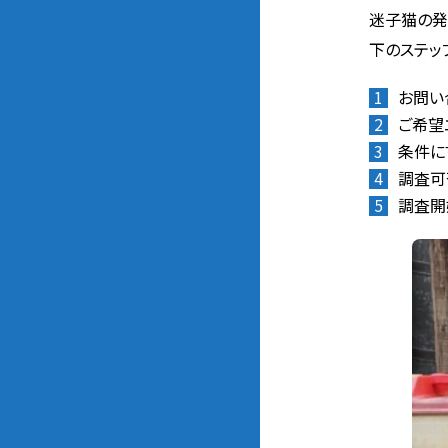
迷子猫の発
下のステッ
お問い
ご希望
条件に
調査可
調査開