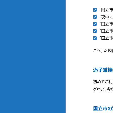
「国立
「夜中
「国立
「国立
「国立
こうしたお
迷子猫捜
初めてご利
グなど、皆
国立市の