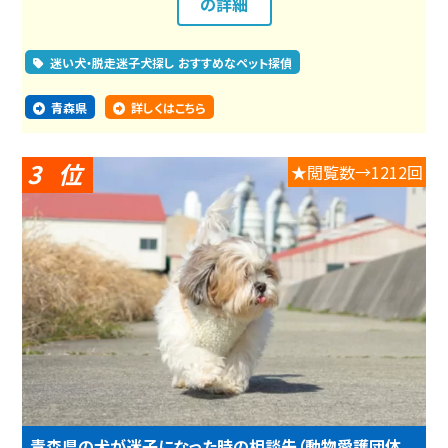
の詳細
迷い犬・脱走迷子犬探し おすすめなペット探偵
青森県
詳しくはこちら
3
★閲覧数→1212回
青森県の犬が迷子になった時の相談先（動物愛護団体、