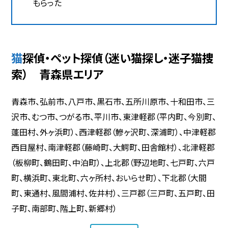
もらった
猫探偵・ペット探偵（迷い猫探し・迷子猫捜
索） 青森県エリア
青森市、弘前市、八戸市、黒石市、五所川原市、十和田市、三
沢市、むつ市、つがる市、平川市、東津軽郡（平内町、今別町、
蓬田村、外ヶ浜町）、西津軽郡（鰺ヶ沢町、深浦町）、中津軽郡
西目屋村、南津軽郡（藤崎町、大鰐町、田舎館村）、北津軽郡
（板柳町、鶴田町、中泊町）、上北郡（野辺地町、七戸町、六戸
町、横浜町、東北町、六ヶ所村、おいらせ町）、下北郡（大間
町、東通村、風間浦村、佐井村）、三戸郡（三戸町、五戸町、田
子町、南部町、階上町、新郷村）